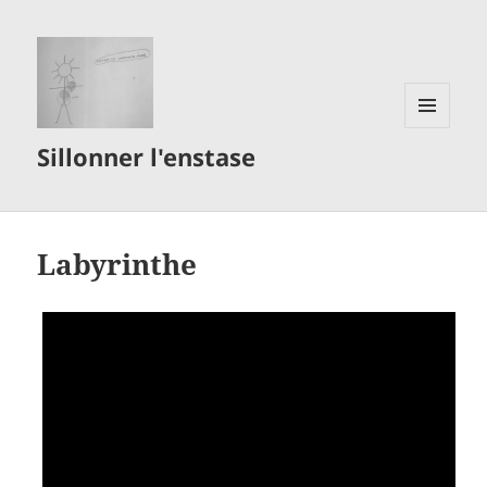
MENU
Sillonner l'enstase
ET
WIDGETS
Labyrinthe